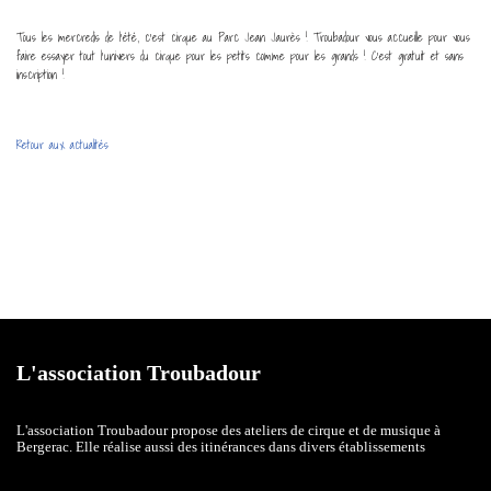
Tous les mercredis de l’été, c’est cirque au Parc Jean Jaurès ! Troubadour vous accueille pour vous
faire essayer tout l’univers du cirque pour les petits comme pour les grands ! C’est gratuit et sans
inscription !
Retour aux actualités
L'association Troubadour
L'association Troubadour propose des ateliers de cirque et de musique à
Bergerac. Elle réalise aussi des itinérances dans divers établissements